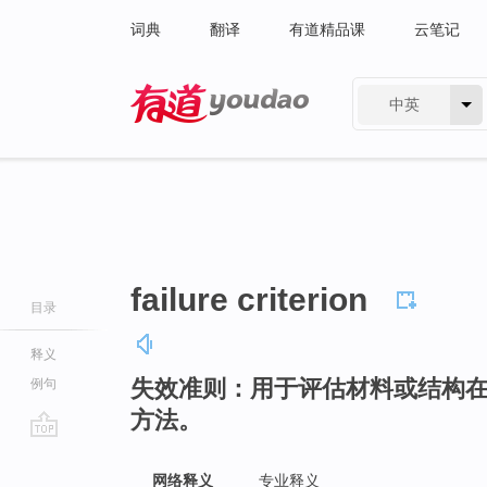
词典
翻译
有道精品课
云笔记
中英
有道 - 网易旗下搜索
failure criterion
目录
释义
失效准则：用于评估材料或结构
例句
方法。
go
top
网络释义
专业释义