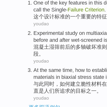
One
of
the
key
features
in
this
d
call
the Single-
Failure
Criterion
.
这个
设计
标准
的
一个
重要
的
特征
youdao
Experimental study on
multiaxia
before
and after
wet-screened is
混凝土
湿筛
前后
的
多
轴
破坏
准则
段
。
youdao
At the same time
,
how to
establ
materials
in
biaxial
stress
state
与此
同时
，
如何
建立
脆性
材料
在
直
是
人们
所追求的目标
之一
。
youdao