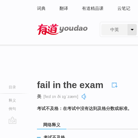
词典
翻译
有道精品课
云笔记
中英
有道 - 网易旗下搜索
fail in the exam
目录
美
[feɪl ɪn ði ɪɡˈzæm]
释义
考试不及格：在考试中没有达到及格分数或标准。
例句
网络释义
go
top
考试不及格