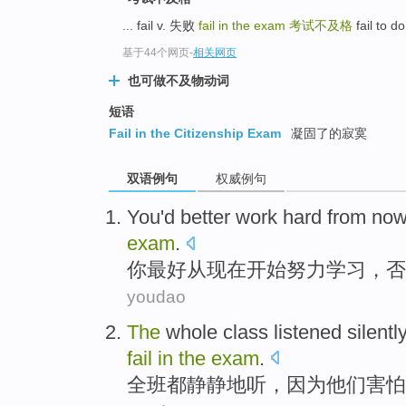
... fail v. 失败
fail in the exam
考试不及格
fail t
基于44个网页
-
相关网页
也可做不及物动词
短语
Fail in the Citizenship Exam
凝固了的寂寞
双语例句
权威例句
Y
ou'd better work hard from now
exam
.
你
最好从现在开始努力学习，
youdao
The
whole class
listened
silently
fail
in
the
exam
.
全班
都
静静地
听
，
因为
他们
害怕