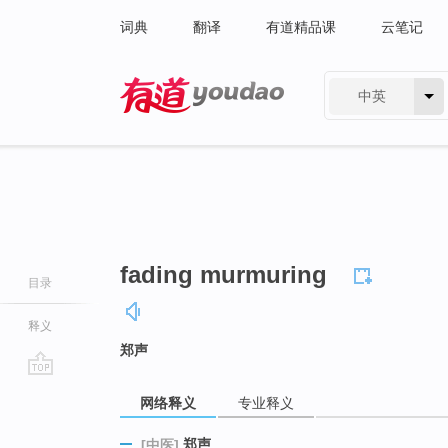
词典
翻译
有道精品课
云笔记
中英
有道 - 网易旗下搜索
fading murmuring
目录
释义
郑声
go
网络释义
专业释义
top
郑声
[中医]