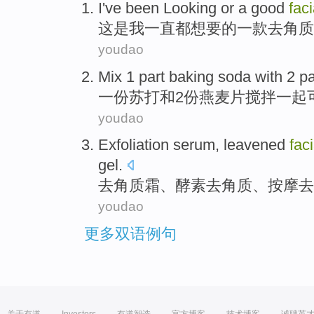
I
've been
Looking
or
a
good
fac
这
是
我
一直都
想
要的
一
款去
角质
youdao
Mix
1
part
baking soda
with
2
pa
一
份
苏打
和
2
份
燕麦
片
搅拌一起
youdao
Exfoliation
serum, leavened
fac
gel
.
去
角质
霜、酵素去角质、
按摩
去
youdao
更多双语例句