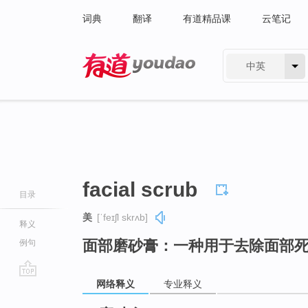
词典
翻译
有道精品课
云笔记
中英
有道 - 网易旗下搜索
facial scrub
目录
美
[ˈfeɪʃl skrʌb]
释义
面部磨砂膏：一种用于去除面部
例句
网络释义
专业释义
go
top