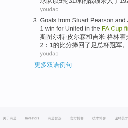
球队
以
5
轮
31
球
的
战绩杀入
了
1
youdao
Goals
from Stuart
Pearson
and
1 win for
United
in
the
FA
Cup
f
斯图尔特
·
皮尔森
和
吉米·格林霍
2：1的比分捧回了
足总杯
冠军
youdao
更多双语例句
关于有道
Investors
有道智选
官方博客
技术博客
诚聘英