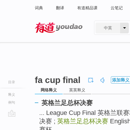
词典
翻译
有道精品课
云笔记
中英
有道 - 网易旗下搜索
fa cup final
添加释义
目录
网络释义
英英释义
释义
英格兰足总杯决赛
例句
... League Cup Final 英格兰
决赛 ;
英格兰足总杯决赛
Englis
go
top
赛杯 ...