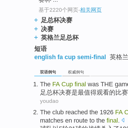
基于2220个网页
-
相关网页
足总杯决赛
决赛
英格兰足总杯
短语
english fa cup semi-final
英格兰
双语例句
权威例句
The
FA
Cup
final
was
THE
gam
足总杯
决赛
是
最值得观看的
比赛
youdao
The club
reached the
1926
FA
matches
en route to the
final
.