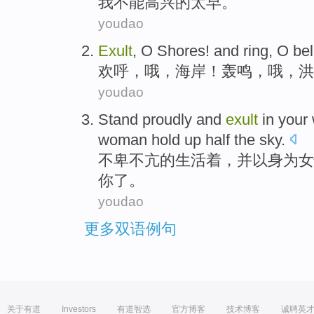
我
不能
高兴
的太早。
youdao
Exult
,
O
Shores
! and ring, O
bel
欢呼，
哦
，
海岸
！
轰鸣
，哦，
洪
youdao
Stand
proudly
and
exult
in
your
woman hold up half the sky.
不卑不亢
的生活着，
并
以
身为
女
你
了。
youdao
更多双语例句
关于有道
Investors
有道智选
官方博客
技术博客
诚聘英