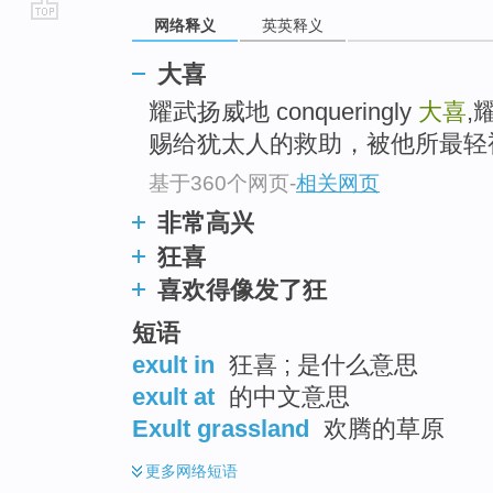
网络释义
英英释义
go
top
大喜
耀武扬威地 conqueringly
大喜
,
赐给犹太人的救助，被他所最轻
基于360个网页
-
相关网页
非常高兴
狂喜
喜欢得像发了狂
短语
exult in
狂喜 ; 是什么意思
exult at
的中文意思
Exult grassland
欢腾的草原
更多
网络短语