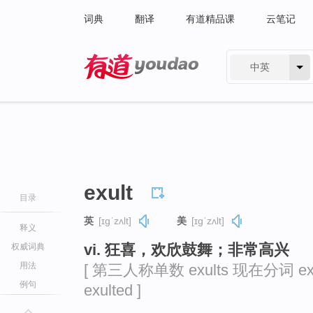
词典
翻译
有道精品课
云笔记
中英
有道 - 网易旗下搜索
exult
目录
英
[ɪɡˈzʌlt]
美
[ɪɡˈzʌlt]
释义
vi. 狂喜，欢欣鼓舞；非常高兴
权威词典
用法
[ 第三人称单数 exults 现在分词 exu
例句
exulted ]