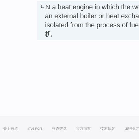
N
a heat engine in which the wor
1.
an external boiler or heat exch
isolated from the process of
机
关于有道
Investors
有道智选
官方博客
技术博客
诚聘英