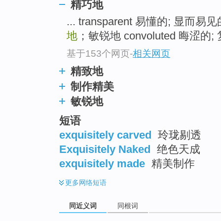
精巧地
top
... transparent 易懂的; 显而易
地
；敏锐地 convoluted 晦涩的; 
基于153个网页
-
相关网页
精致地
制作精美
敏锐地
短语
exquisitely carved
玲珑剔透
Exquisitely Naked
绝色天成
exquisitely made
精美制作
更多
网络短语
同近义词
同根词