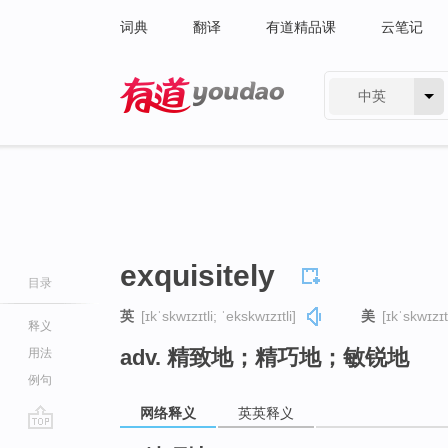
词典
翻译
有道精品课
云笔记
中英
有道 - 网易旗下搜索
exquisitely
目录
英
[ɪkˈskwɪzɪtli; ˈekskwɪzɪtli]
美
[ɪkˈskwɪzɪt
释义
adv. 精致地；精巧地；敏锐地
用法
例句
网络释义
英英释义
go