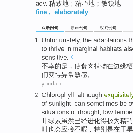
adv. 精致地；精巧地；敏锐地
fine
,
elaborately
双语例句
原声例句
权威例句
Unfortunately
,
the
adaptations
t
to
thrive
in
marginal
habitats
als
sensitive
.
不幸
的是，
使
食肉
植物
在
边缘
栖
们
变得异常
敏感
。
youdao
Chlorophyll
,
although
exquisitel
of
sunlight
,
can sometimes
be
o
situations
of
drought
,
low tempe
叶绿素
虽然
已经进化
得极为精巧
时也
会
应接
不暇，
特别是
在
干旱