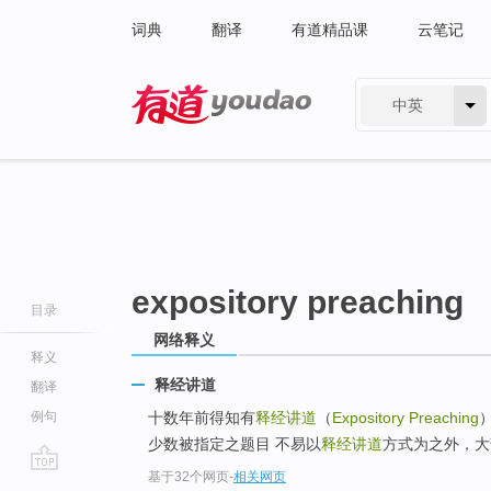
词典
翻译
有道精品课
云笔记
中英
有道 - 网易旗下搜索
expository preaching
目录
网络释义
释义
释经讲道
翻译
例句
十数年前得知有
释经讲道
（
Expository Preaching
少数被指定之题目 不易以
释经讲道
方式为之外，大
基于32个网页
-
相关网页
go