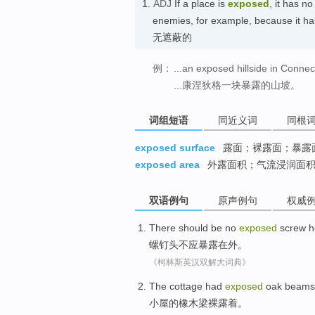
1.
ADJ
If a place is
exposed
, it has n
enemies, for example, because it h
无遮蔽的
例：
...an exposed hillside in Connect
...康涅狄格一块暴露的山坡。
词组短语
同近义词
同根
exposed surface
露面；裸露面；暴露
exposed area
外露面积；气流浸润面
双语例句
原声例句
权威
There
should be
no
exposed
screw
h
螺钉
头
不
应
暴露在外
。
《柯林斯英汉双解大词典》
The cottage
had
exposed
oak
beams
小屋
的
橡木
梁裸露着
。