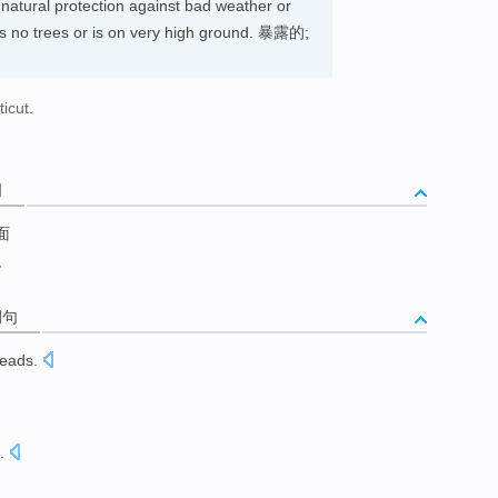
o natural protection against bad weather or
as no trees or is on very high ground. 暴露的;
icut.
词
面
积
例句
eads
.
.