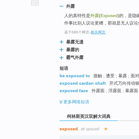
外露
go
人的真特性是
外露
(
Exposed
)的，是隐
top
件事比别人议论更糟，那就是无人议论
基于686个网页
-
相关网页
暴露无遗
暴露的
霸气外露
短语
be exposed to
接触 ; 遭受 ; 暴露 ; 面
exposed cardan shaft
开式万向传动轴 
exposed face
外露面 ; 浮露面 ; 暴露面
更多
网络短语
柯林斯英汉双解大词典
exposed
/ɪkˈspəʊzd/