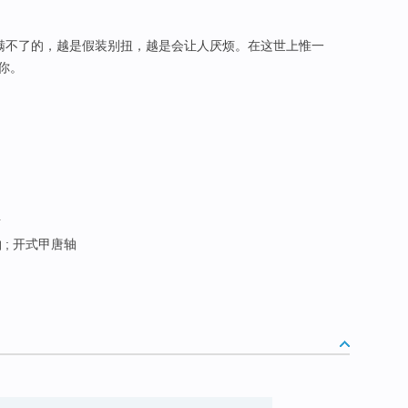
瞒不了的，越是假装别扭，越是会让人厌烦。在这世上惟一
你。
对
; 开式甲唐轴