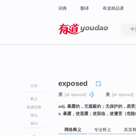
词典
翻译
有道精品课
中
有道 - 网易旗下搜索
exposed
目录
英
[ɪkˈspəʊzd]
美
[ɪkˈspoʊzd]
释义
adj. 暴露的，无遮蔽的；无保护的，
权威词典
v. 暴露，使显露；使面临，使遭受（危险
用法
例句
网络释义
专业释义
英英