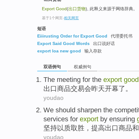
Export Good
(
出口货物
), 此释义来源于网络辞典。
基于1个网页
-
相关网页
短语
Eiiirusting Order for Export Good
代理委托书
Export Said Good Words
出口说好话
export loa new good
输入存款
双语例句
权威例句
The meeting for the
export
good
出口
商品
交易会
昨天开幕了。
youdao
We should
sharpen
the
competi
services
for
export
by ensuring
坚持
以质取胜
，提高
出口
商品
和
youdao