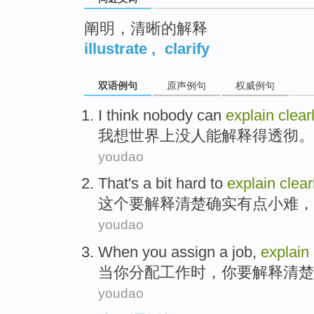
阐明，清晰的解释
illustrate
,
clarify
双语例句
原声例句
权威例句
I
think
nobody
can
explain
clear
我
想
世界上
没人
能
解释
得
透彻
。
youdao
That
's
a bit
hard
to
explain
clear
这个
要
解释
清楚确实
有点
小
难
，
youdao
When
you
assign
a
job
,
explain
当
你
分配
工作
时，你
要
解释
清楚
youdao