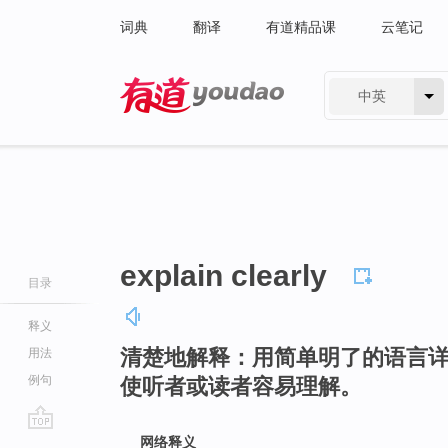
词典
翻译
有道精品课
云笔记
中英
有道 - 网易旗下搜索
explain clearly
目录
释义
清楚地解释：用简单明了的语言
用法
例句
使听者或读者容易理解。
go
网络释义