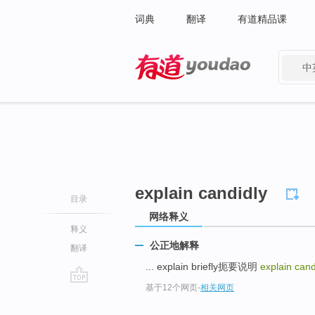
词典
翻译
有道精品课
中
有道 - 网易旗下搜索
explain candidly
目录
网络释义
释义
公正地解释
翻译
... explain briefly扼要说明
explain cand
基于12个网页
-
相关网页
go
top