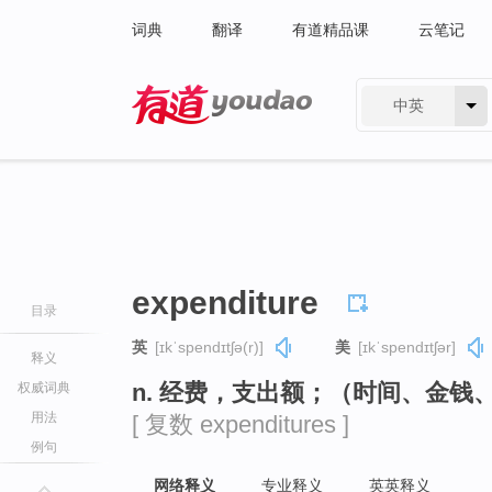
词典
翻译
有道精品课
云笔记
中英
有道 - 网易旗下搜索
expenditure
目录
英
[ɪkˈspendɪtʃə(r)]
美
[ɪkˈspendɪtʃər]
释义
n. 经费，支出额；（时间、金钱
权威词典
用法
[ 复数 expenditures ]
例句
网络释义
专业释义
英英释义