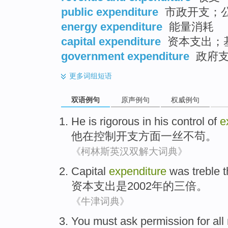
public expenditure
市政开支；
energy expenditure
能量消耗
capital expenditure
资本支出；
government expenditure
政府支
更多
词组短语
双语例句
原声例句
权威例句
He
is
rigorous
in
his
control
of
e
他
在
控制
开支方面
一丝不苟
。
《柯林斯英汉双解大词典》
Capital
expenditure
was
treble
t
资本
支出
是
2002年
的
三倍
。
《牛津词典》
You
must
ask
permission
for
all