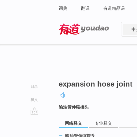
词典
翻译
有道精品课
中
有道 - 网易旗下搜索
expansion hose joint
目录
释义
输油管伸缩接头
go
网络释义
专业释义
top
输油管伸缩接头