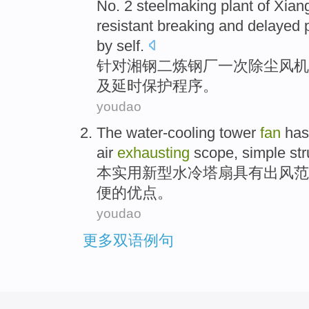
No.
2
steelmaking plant of
Xian
resistant
breaking
and
delayed
by
self
.
针对
湘
钢
二
炼钢厂一次
除尘
风机
及
延时
保护
程序
。
youdao
The
water-cooling
tower
fan
has
air
exhausting
scope
,
simple
str
本
实用新型水冷
塔
扇
具有
出
风
范
便
的
优点
。
youdao
更多双语例句