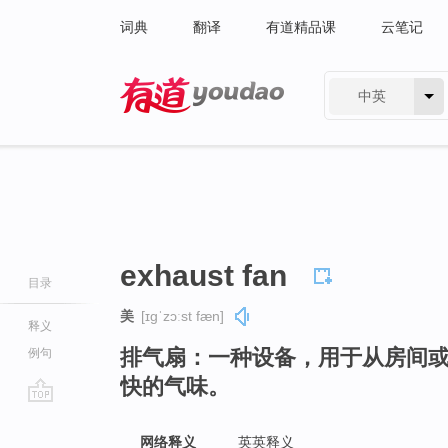
词典
翻译
有道精品课
云笔记
中英
有道 - 网易旗下搜索
exhaust fan
目录
美
[ɪɡˈzɔːst fæn]
释义
排气扇：一种设备，用于从房间
例句
快的气味。
go
top
网络释义
英英释义