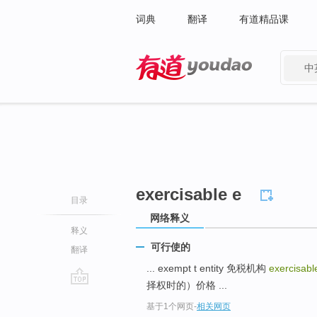
词典
翻译
有道精品课
中
有道 - 网易旗下搜索
exercisable e
目录
网络释义
释义
可行使的
翻译
... exempt t entity 免税机构
exercisab
择权时的）价格 ...
go
基于1个网页
-
相关网页
top