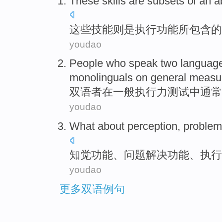
These
skills
are subsets
of an
ab
这些
技能
则
是
执行
功能所包含
的
youdao
People
who
speak two
languag
monolinguals
on
general
measu
双语
者
在
一般
执行
力
测试
中
通常
youdao
What about
perception
,
problem
知觉功能
、
问题解决功能
、
执行
youdao
更多双语例句