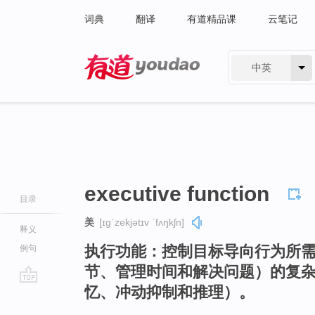
词典
翻译
有道精品课
云笔记
中英
有道 - 网易旗下搜索
executive function
目录
美
[ɪɡˈzekjətɪv ˈfʌŋkʃn]
释义
执行功能：控制目标导向行为所
例句
节、管理时间和解决问题）的复
忆、冲动抑制和推理）。
go
top