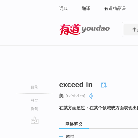
词典
翻译
有道精品课
中
有道 - 网易旗下搜索
exceed in
目录
美
[ɪkˈsiːd ɪn]
释义
在某方面超过：在某个领域或方面表现出
例句
网络释义
go
top
超过