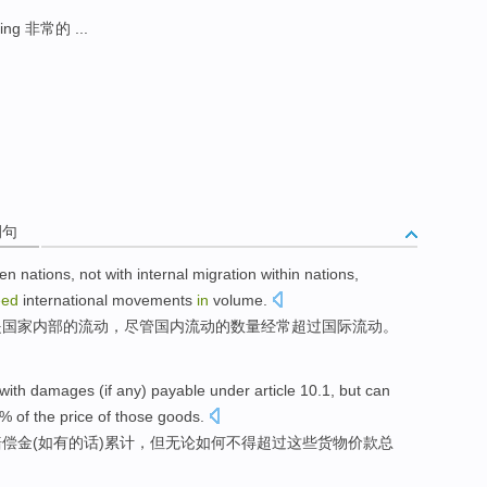
ing 非常的 ...
例句
en
nations
,
not
with
internal
migration
within nations,
eed
international
movements
in
volume
.
是
国家
内部
的
流动
，
尽管
国内
流动
的
数量
经常
超过
国际
流动。
with
damages (
if
any
)
payable
under
article
10.1,
but
can
5%
of
the
price
of
those
goods
.
偿金(
如
有的话
)
累计
，
但
无论
如何
不得超过
这些
货物
价款
总