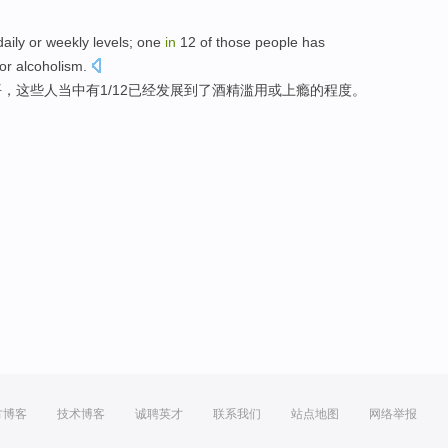
daily
or
weekly
levels
; one
in
12 of
those
people
has
or
alcoholism.
平
，
这些
人
当中
有
1/12已经
发展
到了
酒精
滥用
或上瘾的程度。
方博客
技术博客
诚聘英才
联系我们
站点地图
网络举报