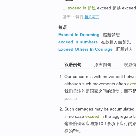
...
exceed in
超过
exceed 超越 exceed
基于1个网页
-
相关网页
短语
Exceed In Dreaming
超越梦想
exceed in numbers
在数目方面领先
Exceed Others In Courage
肝胆过人
双语例句
原声例句
权威
Our
concern
is
with
movement
betwe
although
such
movements
often
exc
我们
关注的
是
国家
之间
的
流动
，
而不
youdao
Such
damages
may be
accumulated
in
no case
exceed
in
the
aggregate
这些
赔偿金
应
与
第
10.1条项
下
应付
的
赔
额
的
5%。