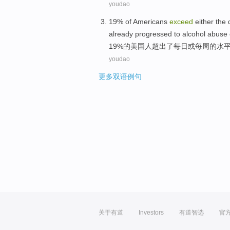
youdao
19%
of
Americans
exceed
either
the
already
progressed
to
alcohol
abuse
19%
的
美国人
超出
了
每日
或
每周
的
水
youdao
更多双语例句
关于有道
Investors
有道智选
官