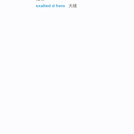
exalted d hero
大雄