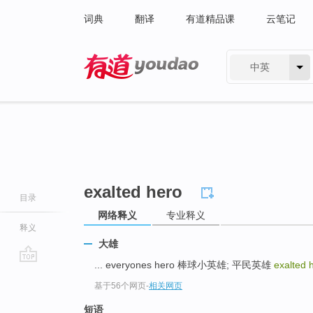
词典
翻译
有道精品课
云笔记
中英
有道 - 网易旗下搜索
exalted hero
目录
网络释义
专业释义
释义
大雄
... everyones hero 棒球小英雄; 平民英雄
exalted 
go
基于56个网页
-
相关网页
top
短语