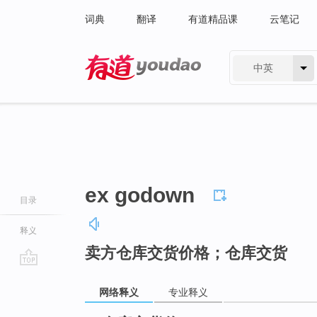
词典
翻译
有道精品课
云笔记
中英
有道 - 网易旗下搜索
ex godown
目录
释义
卖方仓库交货价格；仓库交货
go
top
网络释义
专业释义