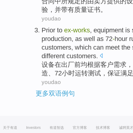
合同
中所规定
的
由
卖方
提供
的
设
验
，并
带有
质量
证书
。
youdao
Prior
to
ex-works
,
equipment
is 
production
, as well as 72
-
hour
r
customers
, which can
meet
the
different
customers.
设备
在
出厂
前
均根据
客户
需求
，
造
、72
小时
运转
测试
，保证
满
youdao
更多双语例句
关于有道
Investors
有道智选
官方博客
技术博客
诚聘英