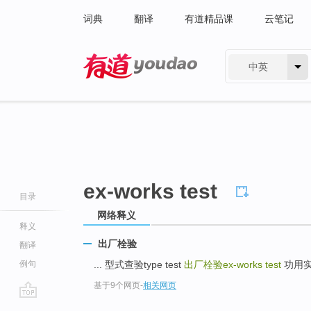
词典
翻译
有道精品课
云笔记
中英
有道 - 网易旗下搜索
ex-works test
目录
网络释义
释义
出厂栓验
翻译
例句
... 型式查验type test
出厂栓验ex-works test
功用实验p
基于9个网页
-
相关网页
go