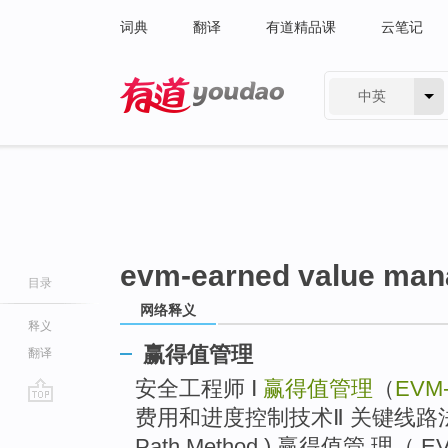
词典
翻译
有道精品课
云笔记
中英
有道 - 网易旗下搜索
evm-earned value ma
目录
网络释义
释义
赢得值管理
翻译
安全工程师 Ⅰ
赢得值管理
（
EVM-
费用和进度控制技术Ⅱ 关键线路法网络计划
go
top
Path Method ) 赢得值管 理（ EV