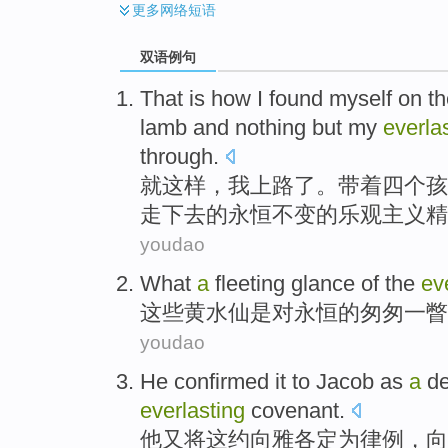
更多
网络短语
双语例句
That is
how
I
found
myself on t
lamb
and
nothing but
my
everla
through.
就
这样，
我
上路了
。
带着
四个
孩
走下去的永恒不变
的
乐观主义精
youdao
What
a
fleeting
glance
of
the
ev
这些黄水仙是
对
永恒
的
匆匆一瞥
youdao
He
confirmed
it
to
Jacob
as
a
d
everlasting
covenant
.
他
又将
这
约
向
雅各
定为律例
，向