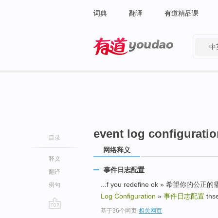
词典
翻译
有道精品课
中
有道 - 网易旗下搜索
event log configurati
目录
网络释义
释义
事件日志配置
翻译
...f you redefine ok »
例句
Log Configuration
»
事件日志配置
ths
基于36个网页
-
相关网页
go