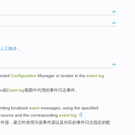
人工翻译
。
ected
Configuration
Manager
or
broker
in
the
event
log
r
或
Event
log
视图
中
代理
的
事件
日志
事件
。
riting
localized
event
messages
,
using
the
specified
source
and
the
corresponding
event
log
.
事件
源
，建立时
使用
为
该
事件源
以及
对应
的事件
日志
指定
的
配