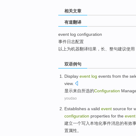
top
相关文章
有道翻译
event log configuration
事件日志配置
以上为机器翻译结果，长、整句建议使用
双语例句
Display
event
log
events
from
the sel
view
.
显示
来自
所
选的
Configuration
Manage
youdao
Establishes
a
valid
event
source
for
w
configuration
properties
for the
event
建立
一个
写入
本地化
事件
消息
的
有效
置
属性
。