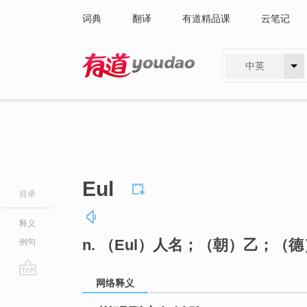
词典
翻译
有道精品课
云笔记
中英
有道 - 网易旗下搜索
Eul
目录
释义
n. （Eul）人名；（朝）乙；（
例句
网络释义
go
top