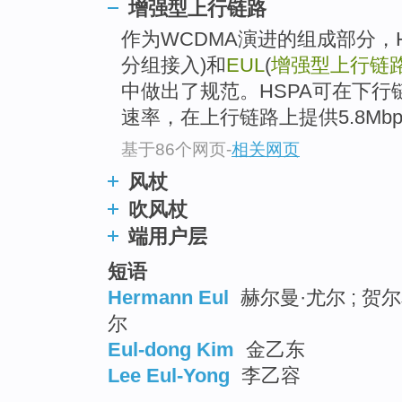
增强型上行链路
作为WCDMA演进的组成部分，H
分组接入)和
EUL
(
增强型上行链
中做出了规范。HSPA可在下行链
速率，在上行链路上提供5.8Mb
基于86个网页
-
相关网页
风杖
吹风杖
端用户层
短语
Hermann Eul
赫尔曼·尤尔 ; 贺尔
尔
Eul-dong Kim
金乙东
Lee Eul-Yong
李乙容