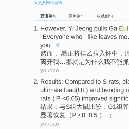
更多
网络短语
双语例句
原声例句
权威例句
However
,
Yi
Jeong
pulls
Ga
Eul
"
Everyone
who
I
like
leaves
me
you
".
然而
，
易
正将佳
乙
拉
入
怀中
，
离开
我
…
那
就是
为什么
我
不能
抓
youdao
Results
:
Compared
to
S
rats
,
el
ultimate
load
(UL)
and
bending ri
rats
( P <0.05) improved
signifi
结果
：与
S
组
大鼠
比较
：
G1
组
弹
显著恢复（
P
<0 .0 5 ） ；
youdao