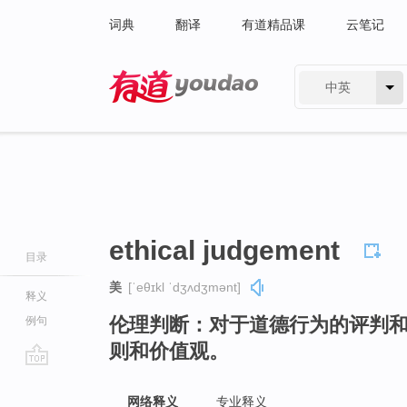
词典
翻译
有道精品课
云笔记
中英
有道 - 网易旗下搜索
ethical judgement
目录
美
[ˈeθɪkl ˈdʒʌdʒmənt]
释义
伦理判断：对于道德行为的评判
例句
则和价值观。
go
top
网络释义
专业释义