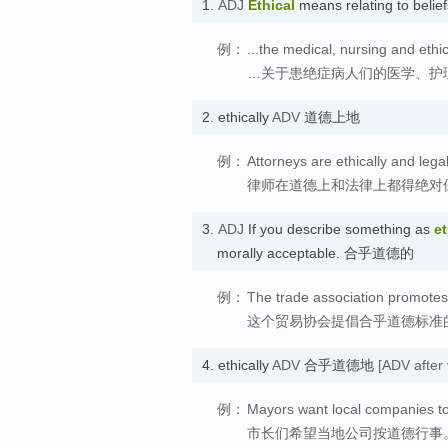
1.
ADJ
Ethical
means relating to beli
例：
...the medical, nursing and ethic
…关于患绝症病人们的医学、护
2.
ethically
ADV
道德上地
例：
Attorneys are ethically and legal
律师在道德上和法律上都得绝对
3.
ADJ
If you describe something as
et
morally acceptable. 合乎道德的
例：
The trade association promotes 
这个贸易协会提倡合乎道德标准
4.
ethically
ADV
合乎道德地
[ADV after 
例：
Mayors want local companies to
市长们希望当地公司按道德行事