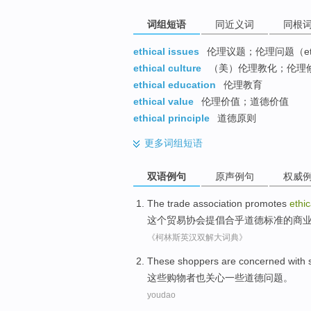
词组短语
同近义词
同根
ethical issues
伦理议题；伦理问题（ethi
ethical culture
（美）伦理教化；伦理
ethical education
伦理教育
ethical value
伦理价值；道德价值
ethical principle
道德原则
更多
词组短语
双语例句
原声例句
权威
The
trade
association
promotes
ethic
这个
贸易
协会
提倡
合乎道德标准
的
商
《柯林斯英汉双解大词典》
These
shoppers
are
concerned with
这些
购物者
也
关心
一些
道德
问题
。
youdao