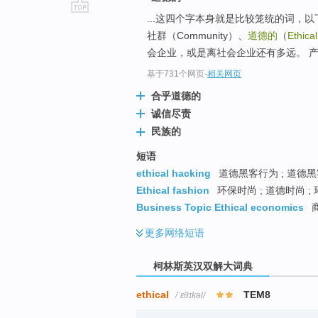
...这四个字本身就是比较笼统的词，以
go
社群（Community）、
道德的
（
Ethical
top
会企业，或是离社会企业还有多远。 
基于731个网页
-
相关网页
合乎道德的
诚信尽责
民族的
短语
ethical hacking
道德黑客行为 ; 道德黑
Ethical fashion
环保时尚 ; 道德时尚 ;
Business Topic Ethical economics
更多
网络短语
柯林斯英汉双解大词典
ethical
TEM8
/ˈɛθɪkəl/