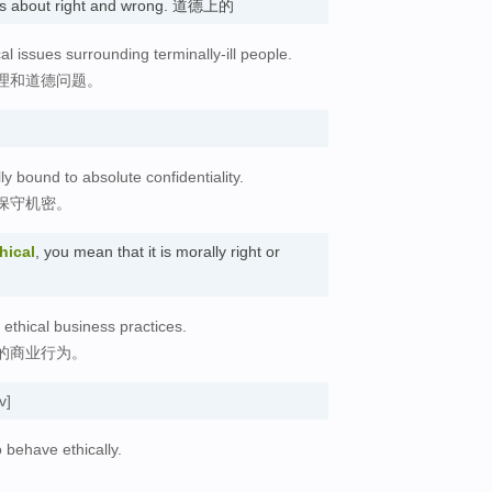
efs about right and wrong. 道德上的
al issues surrounding terminally-ill people.
理和道德问题。
ly bound to absolute confidentiality.
保守机密。
hical
, you mean that it is morally right or
ethical business practices.
的商业行为。
v]
 behave ethically.
。