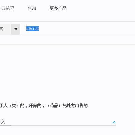
云笔记
惠惠
更多产品
英
有益于人（类）的，环保的；（药品）凭处方出售的
释义