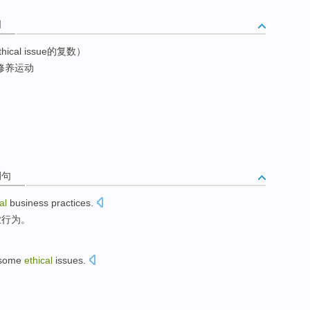
词
cal issue的复数）
修养运动
例句
al
business
practices
.
业
行为
。
some
ethical
issues
.