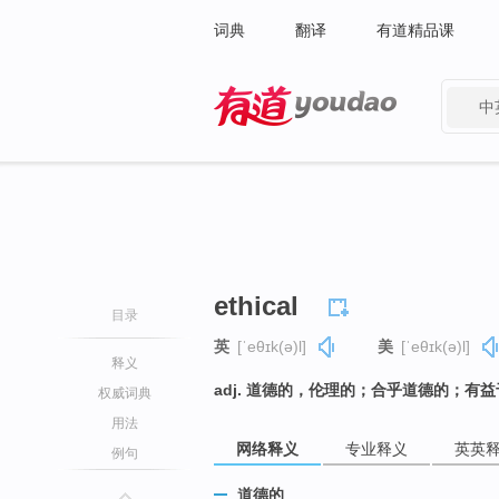
词典
翻译
有道精品课
中
有道 - 网易旗下搜索
ethical
目录
英
[ˈeθɪk(ə)l]
美
[ˈeθɪk(ə)l]
释义
adj. 道德的，伦理的；合乎道德的；
权威词典
用法
网络释义
专业释义
英英
例句
道德的