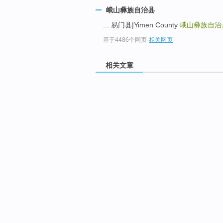
峨山彝族自治县
... 易门县|Yimen County
峨山彝族自治
基于4486个网页
-
相关网页
相关文章