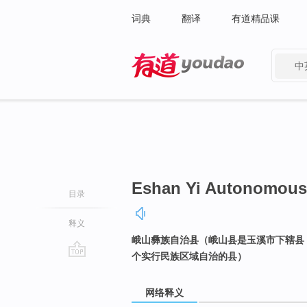
词典
翻译
有道精品课
中
有道 - 网易旗下搜索
Eshan Yi Autonomous
目录
释义
峨山彝族自治县（峨山县是玉溪市下辖县
个实行民族区域自治的县）
go
top
网络释义