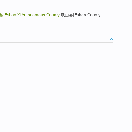
县
|
Eshan Yi Autonomous County
峨山县|Eshan County ...