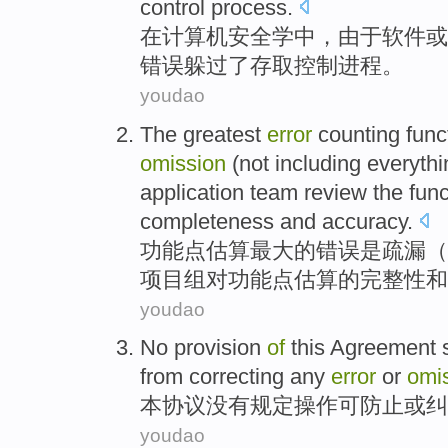
control
process
.
在
计算机
安全学
中，由于
软件
或
错误躲过
了
存取
控制进程。
youdao
The
greatest
error
counting
func
omission
(
not
including
everythi
application team
review
the
func
completeness
and
accuracy
.
功能
点
估算
最大
的
错误
是
疏漏
（
项目组
对
功能点
估算
的
完整性
和
youdao
No
provision
of
this
Agreement
s
from
correcting
any
error
or
omi
本
协议
没有
规定
操作可
防止
或
纠
youdao