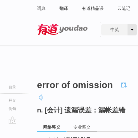
词典
翻译
有道精品课
云笔记
中英
有道 - 网易旗下搜索
error of omission
目录
释义
n. [会计] 遗漏误差；漏帐差错
例句
网络释义
专业释义
go
top