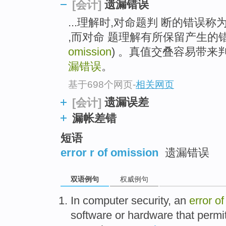
遗漏错误
[会计]
...理解时,对命题判 断的错误称为判别错误
,而对命 题理解有所保留产生的
omission
) 。真值交叠容易带来
漏错误
。
基于698个网页
-
相关网页
遗漏误差
[会计]
漏帐差错
短语
error r of omission
遗漏错误
双语例句
权威例句
In
computer
security
, an
error
of
software
or
hardware
that permi