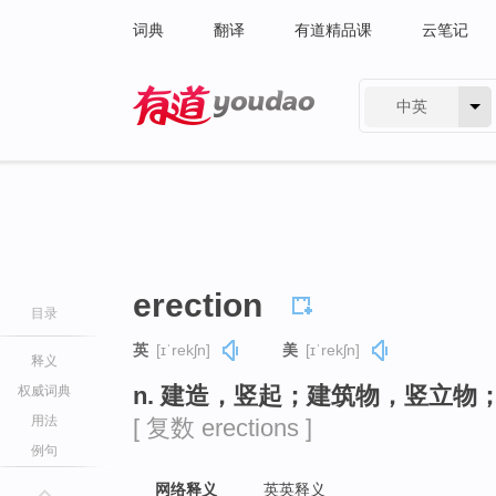
词典
翻译
有道精品课
云笔记
中英
有道 - 网易旗下搜索
erection
目录
英
[ɪˈrekʃn]
美
[ɪˈrekʃn]
释义
n. 建造，竖起；建筑物，竖立物
权威词典
用法
[ 复数 erections ]
例句
网络释义
英英释义