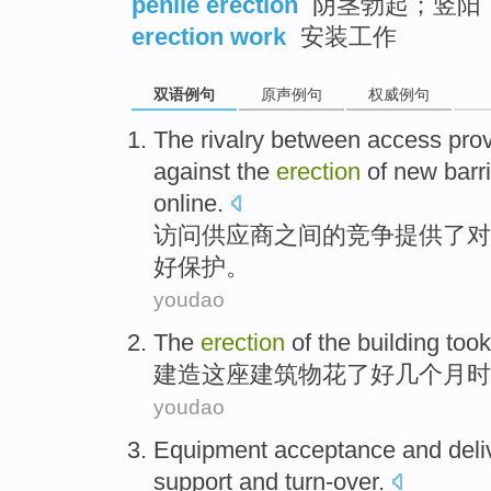
penile erection
阴茎勃起；竖阳
erection work
安装工作
双语例句
原声例句
权威例句
The
rivalry
between
access
pro
against
the
erection
of new
barr
online
.
访问
供应商
之间
的
竞争
提供
了对
好
保护
。
youdao
The
erection
of the
building
took
建造这座
建筑物
花了
好几个
月时
youdao
Equipment
acceptance
and
deli
support
and
turn-over
.