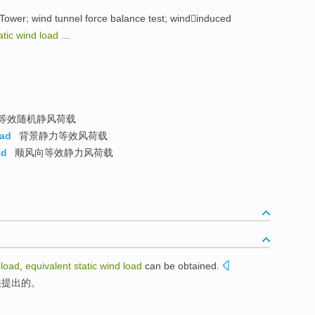
wer; wind tunnel force balance test; windinduced
atic wind load
...
等效随机静风荷载
oad
背景静力等效风荷载
ad
顺风向等效静力风荷载
load
,
equivalent
static
wind
load
can
be
obtained.
法提出的。