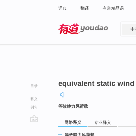
词典
翻译
有道精品课
中
有道 - 网易旗下搜索
equivalent static wind
目录
释义
等效静力风荷载
例句
网络释义
专业释义
go
top
等效静力风荷载