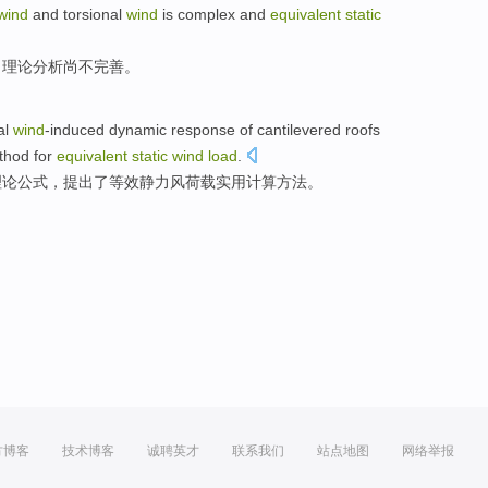
wind
and
torsional
wind
is
complex
and
equivalent
static
，
理论
分析尚
不
完善
。
al
wind
-induced
dynamic
response
of
cantilevered
roofs
thod
for
equivalent
static
wind
load
.
理论
公式
，
提出了
等效
静力
风
荷载
实用
计算
方法
。
方博客
技术博客
诚聘英才
联系我们
站点地图
网络举报