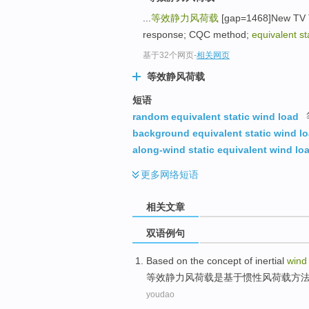
...
等效静力风荷载
[gap=1468]New TV To
response; CQC method;
equivalent st
基于32个网页
-
相关网页
等效静风荷载
短语
random equivalent static wind load
background equivalent static wind l
along-wind static equivalent wind lo
更多
网络短语
相关文章
双语例句
Based on
the concept
of inertial
wind
等效
静力
风
荷载
是
基于
惯性
风荷载方
youdao