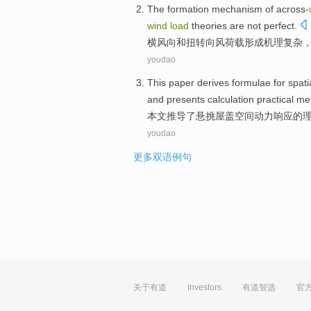
The
formation
mechanism
of
across-
wind
load
theories
are
not
perfect
.
横
风向
和
扭转
向
风
荷载
形成
机理
复杂
youdao
This paper
derives
formulae
for
spati
and
presents
calculation
practical
me
本文
推导了
悬挑
屋盖
空间
动力
响应
的
youdao
更多双语例句
关于有道
Investors
有道智选
官