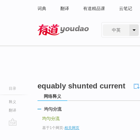
词典
翻译
有道精品课
云笔记
中英
有道 - 网易旗下搜索
equably shunted current
目录
网络释义
释义
均匀分流
翻译
均匀分流
基于1个网页
-
相关网页
go
top