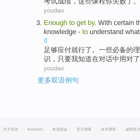
考试成绩
，
这些
课程
你
失败
了。
youdao
Enough
to
get
by
. With
certain
t
knowledge
-
to
understand what
足够
应付就
行了。
一些
必备的
理
识
，只要我
知道
在
对话
中用
对
了
youdao
更多双语例句
关于有道
Investors
有道智选
官方博客
技术博客
诚聘英