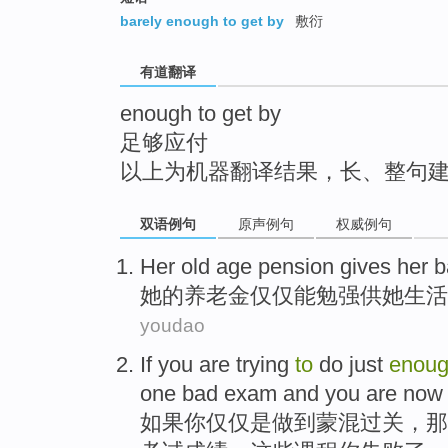
top
barely enough to get by
敷衍
有道翻译
enough to get by
足够应付
以上为机器翻译结果，长、整句
双语例句
原声例句
权威例句
Her
old age pension gives
her
b
她
的
养老金
仅仅
能勉强供她生活
youdao
If
you
are
trying
to
do
just
enou
one
bad
exam
and you are no
如果
你
仅仅
是
做到
蒙混过关，
那