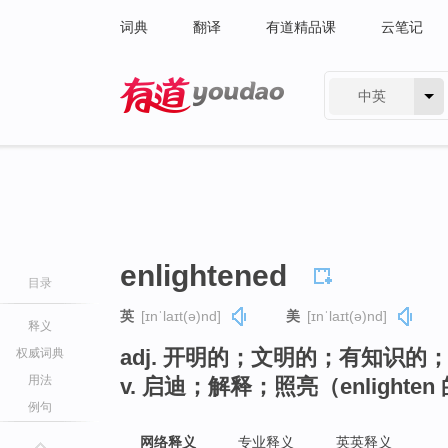
词典
翻译
有道精品课
云笔记
中英
有道 - 网易旗下搜索
enlightened
目录
英
[ɪnˈlaɪt(ə)nd]
美
[ɪnˈlaɪt(ə)nd]
释义
adj. 开明的；文明的；有知识的
权威词典
用法
v. 启迪；解释；照亮（enlight
例句
网络释义
专业释义
英英释义