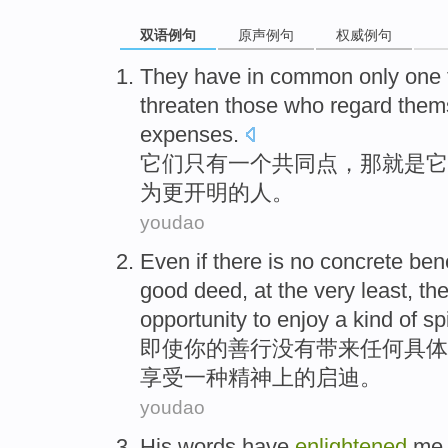
双语例句
原声例句
权威例句
They
have in
common
only
one
threaten
those who
regard
them
expenses.
它们
只有
一个
共同点
，
那
就是它
为
更
开明
的人。
youdao
Even if
there is no
concrete
bene
good
deed
, at the very
least
, th
opportunity
to enjoy
a
kind of
spi
即使
你
的
善行
没有
带来任何
具体
享受
一
种精神上的启迪。
youdao
His
words have
enlightened
me