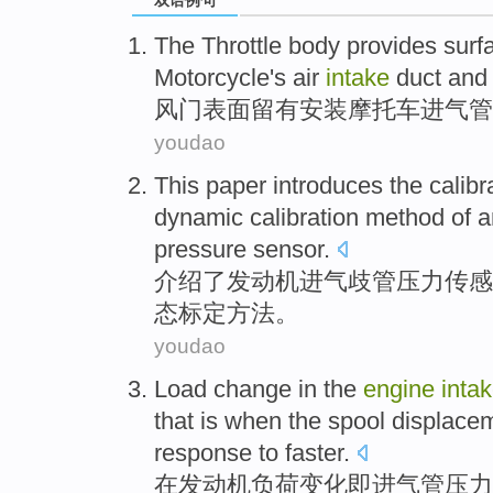
The Throttle body provides
surf
Motorcycle
's air
intake
duct
and
风门
表面
留有
安装
摩托车
进气管
youdao
This paper introduces
the
calibr
dynamic
calibration
method
of
pressure
sensor
.
介绍
了
发动机
进气
歧管
压力
传感
态
标定
方法
。
youdao
Load
change
in
the
engine
inta
that
is
when
the spool
displace
response
to
faster
.
在
发动机
负荷
变化
即
进气管
压力