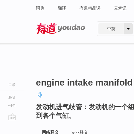
词典
翻译
有道精品课
云笔记
中英
有道 - 网易旗下搜索
engine intake manifold
目录
释义
发动机进气歧管：发动机的一个
例句
到各个气缸。
go
top
网络释义
专业释义