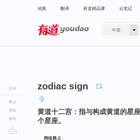
词典
翻译
有道精品课
云笔记
中英
有道 - 网易旗下搜索
zodiac sign
目录
释义
黄道十二宫：指与构成黄道的星
用法
例句
个星座。
go
网络释义