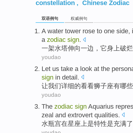
constellation
,
Chinese Zodiac
双语例句
权威例句
A
water tower
rose to
one side
,
a
zodiac
sign
.
一
架
水塔
伸向
一边
，
它
身上
破烂
youdao
Let
us
take a look at
the
persona
sign
in detail
.
让
我们
详细
的
看看
狮子座
有哪些
youdao
The
zodiac
sign
Aquarius repre
zeal
and
extrovert
qualities.
水瓶
宫
在
星座
上是
特性
是
充满
了
youdao