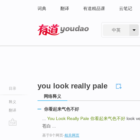
词典
翻译
有道精品课
云笔记
中英
有道 - 网易旗下搜索
you look really pale
目录
网络释义
释义
你看起来气色不好
翻译
...
You Look Really Pale
你看起来气色不好
look 
苍白 ...
go
基于8个网页
-
相关网页
top