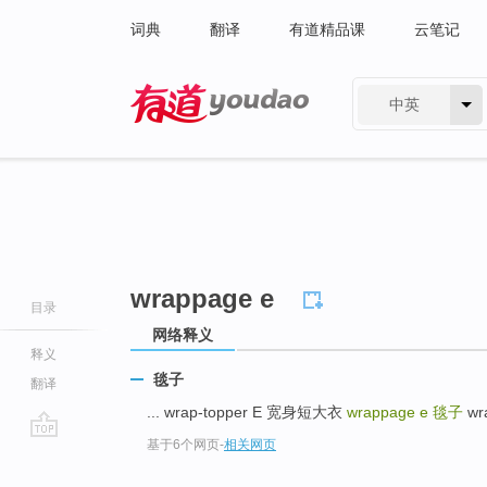
词典
翻译
有道精品课
云笔记
中英
有道 - 网易旗下搜索
wrappage e
目录
网络释义
释义
毯子
翻译
... wrap-topper E 宽身短大衣
wrappage e
毯子
wr
基于6个网页
-
相关网页
go
top