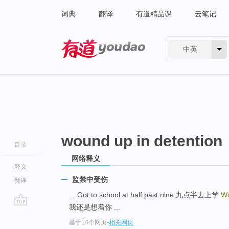
词典
翻译
有道精品课
云笔记
中英
有道 - 网易旗下搜索
wound up in detention
目录
网络释义
释义
监禁中受伤
翻译
... Got to school at half past nine 九点半去上学
Wo
我还是想着你 ...
go
基于14个网页
-
相关网页
top