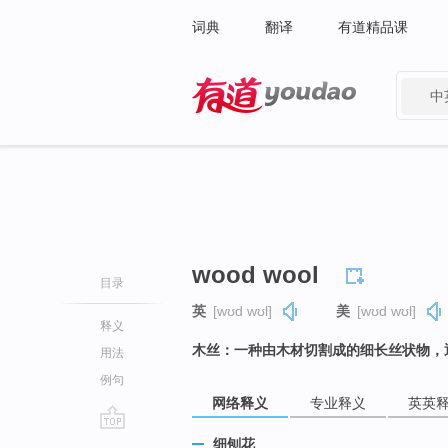
词典
翻译
有道精品课
中
有道 - 网易旗下搜索
wood wool
目录
英
[wʊd wʊl]
美
[wʊd wʊl]
释义
木丝：一种由木材切割成的细长丝状物，
用法
例句
网络释义
专业释义
英英
go
细刨花