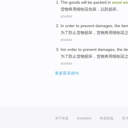
The goods
will be
packed
in
wood
wo
货物
将
用细
刨花
包装
，
以防
损坏。
youdao
In order to
prevent
damages
,
the ite
为了
防止
货物损坏
，
货物
将
用
细
刨花
youdao
Inn
order to
prevent
damages
,
the it
为了
防止
货物损坏
，
货物
将
用
细刨花
youdao
更多双语例句
关于有道
Investors
有道智选
官