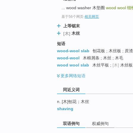
top
... wood washer 木垫圈
wood wool
细
基于56个网页
-
相关网页
上等锯末
木丝
[木]
短语
wood-wool slab
刨花板 ; 木丝板 ; 蔗
wood-wool
木棉屑条 ; 木丝 ; 木毛
wood wool slab
木丝平板 ;
[木]
木丝板
更多
网络短语
同近义词
n. [木]刨花；木丝
shaving
双语例句
权威例句