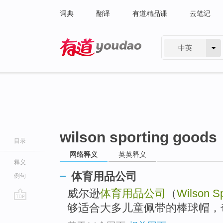
词典
翻译
有道精品课
云笔记
中英
有道 - 网易旗下搜索
wilson sporting goods
目录
网络释义
英英释义
释义
体育用品公司
例句
威尔逊
体育用品公司
（
Wilson S
够适合大多儿童佩带的棒球帽，
go
top