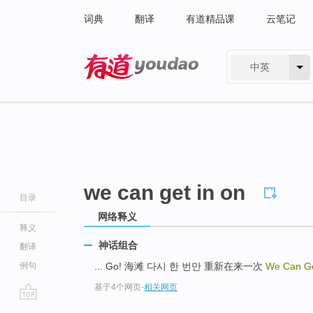
词典
翻译
有道精品课
云笔记
中英
有道 - 网易旗下搜索
we can get in on
目录
网络释义
释义
神话组合
翻译
例句
... Go! 海滩 다시 한 번만 重新在来一次
We Can G
基于4个网页
-
相关网页
go