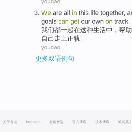
youdao
We
are all
in
this
life
together
, 
goals
can
get
our
own
on
track
.
我们
都
一起在
这种
生活
中，
帮助
自己
走上
正轨。
youdao
更多双语例句
关于有道
Investors
有道智选
官方博客
技术博客
诚聘英