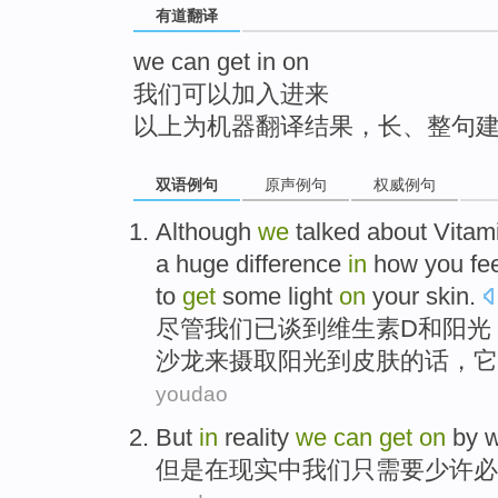
有道翻译
top
we can get in on
我们可以加入进来
以上为机器翻译结果，长、整句
双语例句
原声例句
权威例句
Although
we
talked about
Vitam
a
huge
difference
in
how
you
fe
to
get
some light
on
your skin
.
尽管
我们
已
谈到
维生素
D
和
阳光
沙龙
来摄取阳光到皮肤的话，
它
youdao
But
in
reality
we
can
get
on
by w
但是
在
现实
中
我们
只需要
少许
必