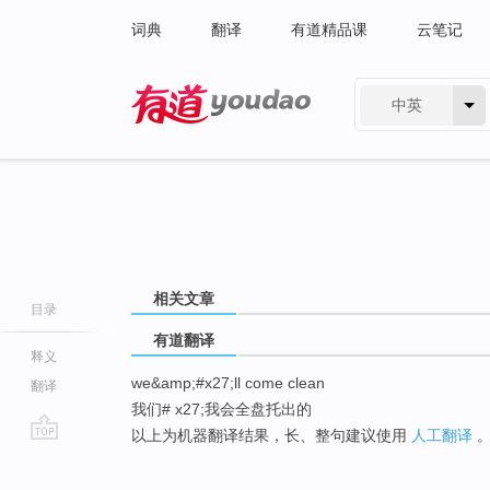
词典
翻译
有道精品课
云笔记
中英
有道 - 网易旗下搜索
相关文章
目录
有道翻译
释义
we&amp;#x27;ll come clean
翻译
我们# x27;我会全盘托出的
以上为机器翻译结果，长、整句建议使用
人工翻译
go
top