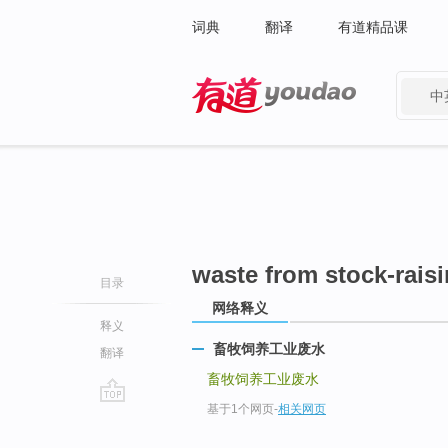
词典
翻译
有道精品课
中
有道 - 网易旗下搜索
waste from stock-rais
目录
网络释义
释义
畜牧饲养工业废水
翻译
畜牧饲养工业废水
基于1个网页
-
相关网页
go
top