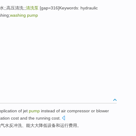
;;高压清洗;;
清洗泵
[gap=316]Keywords: hydraulic
shing;
washing pump
application of
jet
pump
instead of
air compressor
or
blower
lation
cost
and
the
running
cost
.
池气水
反
冲洗
、
能
大大
降低
设备
和
运行
费用
。