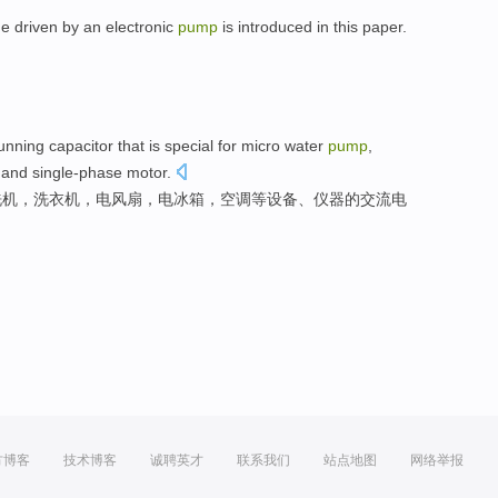
ne
driven
by
an electronic
pump
is introduced in this paper.
unning
capacitor that is
special
for
micro
water
pump
,
, and
single-phase
motor
.
洗机
，
洗衣机
，
电风扇
，电冰箱，空调等
设备
、仪器的交流电
方博客
技术博客
诚聘英才
联系我们
站点地图
网络举报