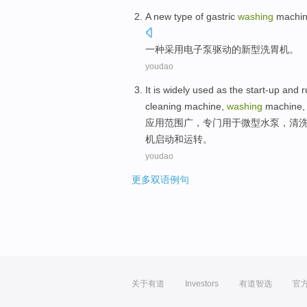
A
new type
of
gastric
washing
machi
一种
采用
电子
泵
驱动
的
新型
洗
胃
机
。
youdao
It
is widely
used as
the start-up
and
r
cleaning
machine
,
washing
machine
应用
范围广，
专门
用于
微型
水泵
，
清
机
启动
和
运转
。
youdao
更多双语例句
关于有道
Investors
有道智选
官