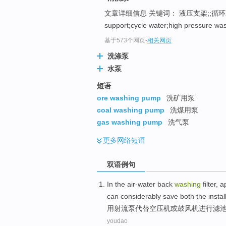
文章详细信息 关键词： 液压支架;;循环水
support;cycle water;high pressure wa
基于573个网页
-
相关网页
洗涤泵
水泵
短语
ore washing pump
洗矿用泵
coal washing pump
洗煤用泵
gas washing pump
洗气泵
更多
网络短语
双语例句
In the
air-water
back
washing
filter, 
can
considerably
save both the
instal
用
射流
泵
代替
空
压机
或
鼓风机
进行滤
youdao