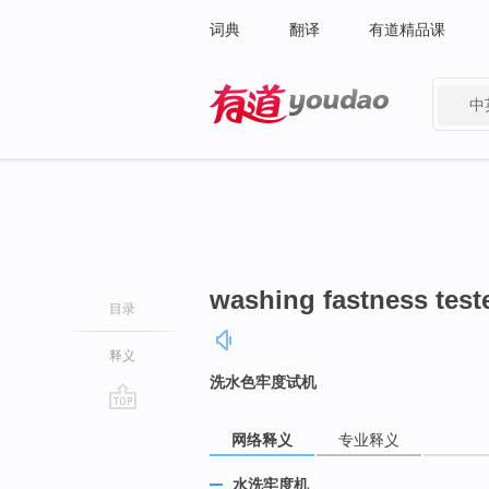
词典
翻译
有道精品课
中
有道 - 网易旗下搜索
washing fastness test
目录
释义
洗水色牢度试机
go
网络释义
专业释义
top
水洗牢度机