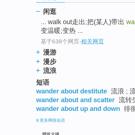
top
闲逛
... walk out走出;把(某人)带出
wa
变温暖;变热 ...
基于638个网页
-
相关网页
漫游
漫步
流浪
短语
wander about destitute
流浪 ; 
wander about and scatter
流转失
wander about up and down
徘
更多
网络短语
同近义词