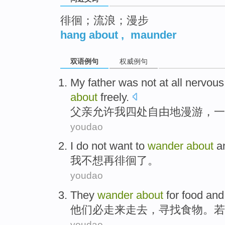
徘徊；流浪；漫步
hang about
,
maunder
双语例句
权威例句
My father
was
not
at all
nervou
about
freely
.
父亲
允许
我
四处自由地
漫游
，一
youdao
I
do not want to
wander
about
a
我
不想
再
徘徊
了。
youdao
They
wander
about
for
food
an
他们
必
走来
走去，寻找
食物
。
若
youdao