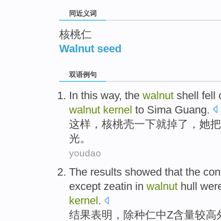
同近义词
核桃仁
Walnut seed
双语例句
In this way
, the
walnut
shell
fell 
walnut
kernel
to
Sima Guang
.
这样
，
核桃壳
一下就
掉
了，
她
把
光
。
youdao
The results
showed that
the
con
except
zeatin
in
walnut
hull
wer
kernel
.
结果
表明
，
除
种仁
中
Z
含量
较高