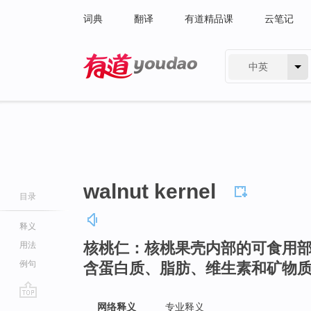
词典
翻译
有道精品课
云笔记
中英
有道 - 网易旗下搜索
walnut kernel
目录
释义
核桃仁：核桃果壳内部的可食用
用法
例句
含蛋白质、脂肪、维生素和矿物
go
网络释义
专业释义