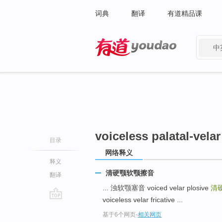
词典
翻译
有道精品课
中
有道 - 网易旗下搜索
voiceless palatal-velar 
目录
网络释义
释义
清硬颚软颚擦音
翻译
... 浊软颚塞音 voiced velar plosive
清
voiceless velar fricative ...
go
基于6个网页
-
相关网页
top