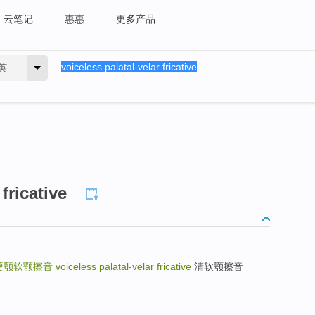
云笔记
惠惠
更多产品
英
fricative
硬颚软颚擦音
voiceless palatal-velar fricative
清软颚擦音